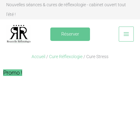
Aller
Nouvelles séances & cures de réflexologie - cabinet ouvert tout
au
l'été !
contenu
Réserver
Accueil
/
Cure Réflexologie
/ Cure Stress
Promo !