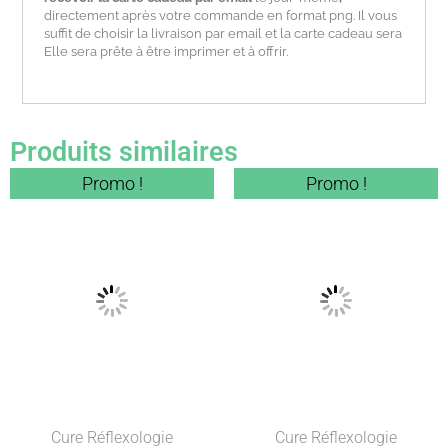
directement après votre commande en format png. Il vous
suffit de choisir la livraison par email et la carte cadeau sera
Elle sera prête à être imprimer et à offrir.
Produits similaires
Plage
Plage
Ce
Ce
Promo !
Promo !
de
de
produit
produit
prix :
prix :
340,00 €
340,00 €
a
a
à
à
plusieurs
plusieur
560,00 €
560,00 €
variations.
variation
Les
Les
options
options
peuvent
peuvent
être
être
Cure Réflexologie
Cure Réflexologie