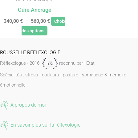
choisies
Cure Ancrage
sur
340,00
€
–
560,00
€
Choix
la
des options
page
du
ROUSSELLE REFLEXOLOGIE
produit
Réflexologue - 2016
reconnu par l’Etat
Spécialités : stress - douleurs - posture - somatique & mémoire
émotionnelle
À propos de moi
En savoir plus sur la réflexologie