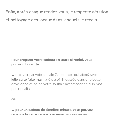
Enfin, après chaque rendez-vous, je respecte aération
et nettoyage des locaux dans lesquels je reçois.
Pour préparer votre cadeau en toute sérénité, vous
pouvez choisir de :
→
recevoir par voie postale (à l’adresse souhaitée),
une
jolie carte faite main
, prête à offrir, glissée dans une belle
enveloppe et, selon votre souhait, accompagnée d’un mot
personnalisé,
OU
→
pour un
cadeau de dernière minute,
vous pouvez
recevoir la carte cadeau par email
le jour-même
,