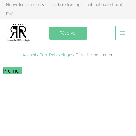
Aller
Nouvelles séances & cures de réflexologie - cabinet ouvert tout
au
l'été !
contenu
Réserver
Accueil
/
Cure Réflexologie
/ Cure Harmonisation
Promo !