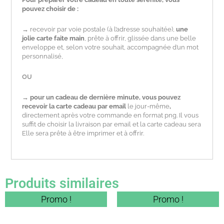
pouvez choisir de :
→
recevoir par voie postale (à l’adresse souhaitée),
une
jolie carte faite main
, prête à offrir, glissée dans une belle
enveloppe et, selon votre souhait, accompagnée d’un mot
personnalisé,
OU
→
pour un
cadeau de dernière minute,
vous pouvez
recevoir la carte cadeau par email
le jour-même
,
directement après votre commande en format png. Il vous
suffit de choisir la livraison par email et la carte cadeau sera
Elle sera prête à être imprimer et à offrir.
Produits similaires
Plage
Plage
Ce
Ce
Promo !
Promo !
de
de
produit
produit
prix :
prix :