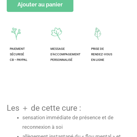
Ajouter au panier
PAIEMENT
MESSAGE
PRISE DE
SÉCURISÉ
D’ACCOMPAGEMENT
RENDEZ-VOUS
CB – PAYPAL
PERSONNALISÉ
EN LIGNE
Les ＋ de cette cure :
sensation immédiate de présence et de
reconnexion à soi
allègement instantané du « flou mental » et