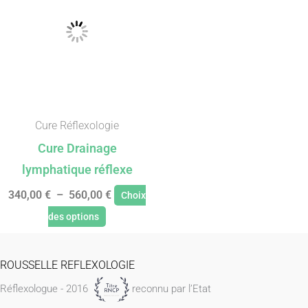
à
plusieurs
560,00 €
variations.
Les
options
peuvent
être
Cure Réflexologie
choisies
Cure Drainage
sur
lymphatique réflexe
la
340,00
€
–
560,00
€
Choix
page
des options
du
produit
ROUSSELLE REFLEXOLOGIE
Réflexologue - 2016
reconnu par l’Etat