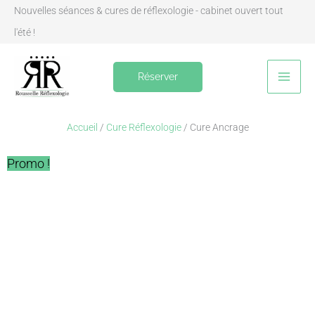
Aller
Nouvelles séances & cures de réflexologie - cabinet ouvert tout
au
l'été !
contenu
Réserver
Accueil
/
Cure Réflexologie
/ Cure Ancrage
Promo !